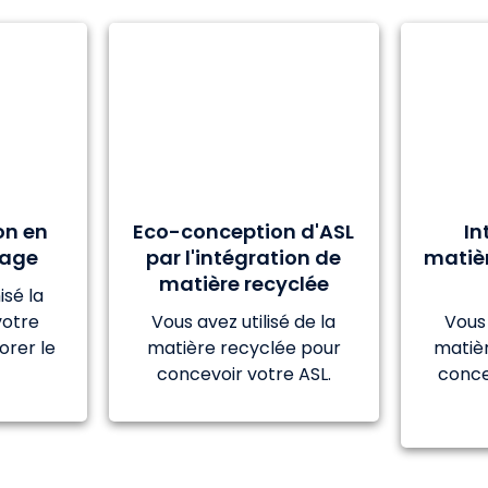
on en
Eco-conception d'ASL
In
lage
par l'intégration de
matièr
matière recyclée
sé la
votre
Vous avez utilisé de la
Vous 
orer le
matière recyclée pour
matièr
concevoir votre ASL.
conce