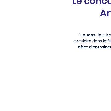
Le conco
Ar
"Jouons-la Circu
circulaire dans la fi
effet
d’entrain