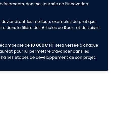
événements, dont sa Journée de l’Innovation.
s deviendront les meilleurs exemples de pratique
ire dans la filière des
A
rticles de
S
port et de
L
oisirs.
récompense de
10 000€
HT sera versée à chaque
lauréat pour lui permettre d’avancer dans les
haines étapes de développement de son projet.