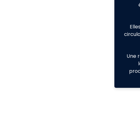
Elle
circula
Une 
proc
Les 6 catégories de prix