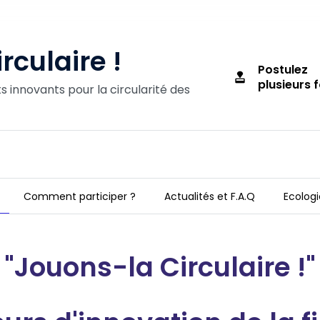
rculaire !
Postulez
approval
plusieurs f
 innovants pour la circularité des
Comment participer ?
Actualités et F.A.Q
Ecologi
"Jouons-la Circulaire !"