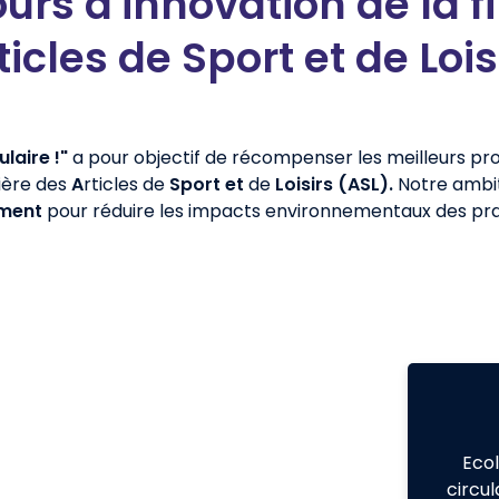
urs d'innovation de la fi
ticles de Sport et de Lois
laire !"
a pour objectif de récompenser les meilleurs pro
lière des
A
rticles de
Sport et
de
Loisirs (ASL).
Notre ambit
ement
pour réduire les impacts environnementaux des pra
Ecol
circu