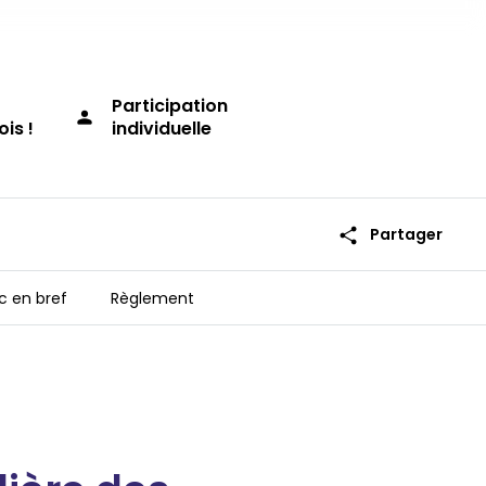
Participation
person
ois !
individuelle
share
Partager
c en bref
Règlement